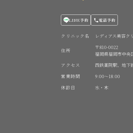
LINE予約
電話予約
クリニック名
レディアス美容ク
〒810-0022
住所
福岡県福岡市中央区薬院
アクセス
西鉄薬院駅、地下
営業時間
9:00〜18:00
休診日
水・木