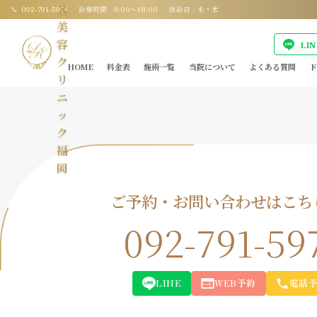
ス
092-791-5973
診療時間 9:00〜18:00
休診日：水・木
美
容
LI
ク
HOME
料金表
施術一覧
当院について
よくある質問
ド
リ
ニ
ッ
ク
福
岡
ご予約・お問い合わせはこち
092-791-59
LINE
WEB予約
電話