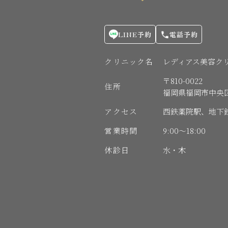
LINE予約
電話予約
クリニック名
レディアス美容ク
〒810-0022
住所
福岡県福岡市中央区薬院
アクセス
西鉄薬院駅、地下
営業時間
9:00〜18:00
休診日
水・木