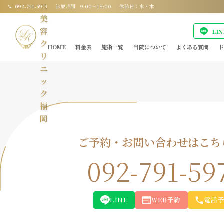
ス
092-791-5973
診療時間 9:00〜18:00
休診日：水・木
美
容
LI
ク
HOME
料金表
施術一覧
当院について
よくある質問
ド
リ
ニ
ッ
ク
福
岡
ご予約・お問い合わせはこち
092-791-59
LINE
WEB予約
電話