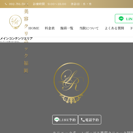
ス
092-791-5973
診療時間 9:00〜18:00
休診日：水・木
美
容
LI
ク
HOME
料金表
施術一覧
当院について
よくある質問
ド
リ
メインコンテンツエリア
ニ
コンテンツが見つかりません。
ッ
ク
福
岡
LINE予約
電話予約
クリニック名
レディアス美容クリニック福