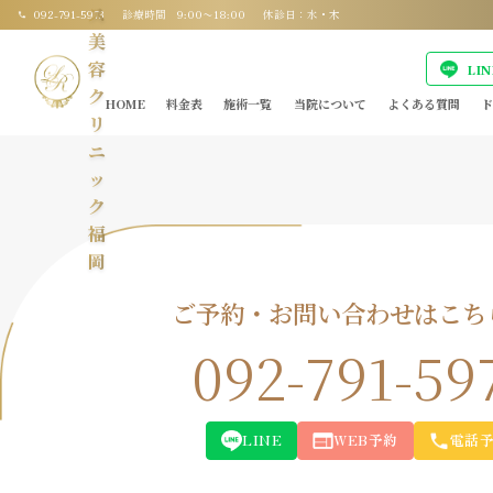
ス
092-791-5973
診療時間 9:00〜18:00
休診日：水・木
美
容
LI
ク
HOME
料金表
施術一覧
当院について
よくある質問
ド
リ
ニ
ッ
ク
福
岡
ご予約・お問い合わせはこち
092-791-59
LINE
WEB予約
電話