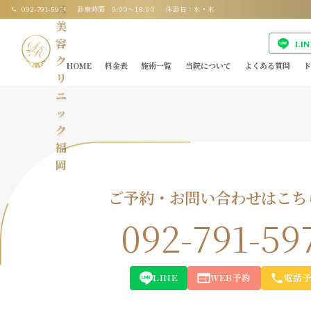
ス
092-791-5973
診療時間 9:00〜18:00
休診日：水・木
美
容
LI
ク
HOME
料金表
施術一覧
当院について
よくある質問
ド
リ
ニ
ッ
ク
福
岡
ご予約・お問い合わせはこち
092-791-59
LINE
WEB予約
電話