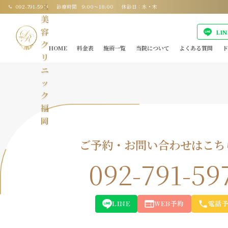
ス
092-791-5973
診療時間 9:00〜18:00
休診日：水・木
美
容
LI
ク
HOME
料金表
施術一覧
当院について
よくある質問
ド
リ
ニ
ッ
ク
福
岡
ご予約・お問い合わせはこち
092-791-59
LINE
WEB予約
電話