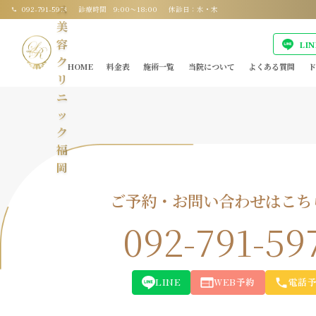
ス
092-791-5973
診療時間 9:00〜18:00
休診日：水・木
美
容
LI
ク
HOME
料金表
施術一覧
当院について
よくある質問
ド
リ
ニ
ッ
ク
福
岡
ご予約・お問い合わせはこち
092-791-59
LINE
WEB予約
電話