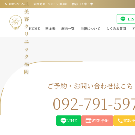
ス
092-791-5973
診療時間 9:00〜18:00
休診日：水・木
美
容
LI
ク
HOME
料金表
施術一覧
当院について
よくある質問
ド
リ
ニ
ッ
ク
福
岡
ご予約・お問い合わせはこち
092-791-59
LINE
WEB予約
電話