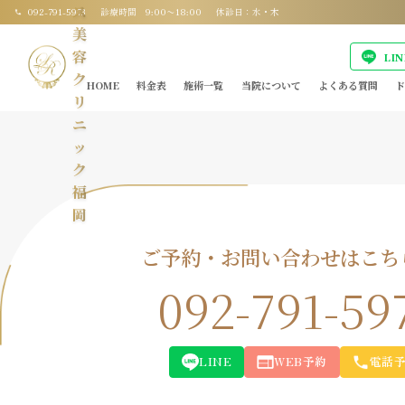
ス
092-791-5973
診療時間 9:00〜18:00
休診日：水・木
美
容
LI
ク
HOME
料金表
施術一覧
当院について
よくある質問
ド
リ
ニ
ッ
ク
福
岡
ご予約・お問い合わせはこち
092-791-59
LINE
WEB予約
電話