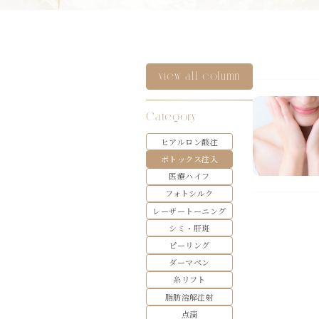
view all column
Category
ヒアルロン酸注
ボトックス注入
医療ハイフ
フォトシルク
レーザートーニング
シミ・肝斑
ピーリング
ダーマペン
糸リフト
脂肪溶解注射
点滴