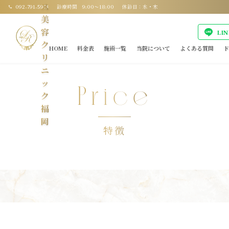
ス
092-791-5973
診療時間 9:00〜18:00
休診日：水・木
美
容
LI
ク
HOME
料金表
施術一覧
当院について
よくある質問
ド
リ
ニ
ッ
Price
ク
福
岡
特徴