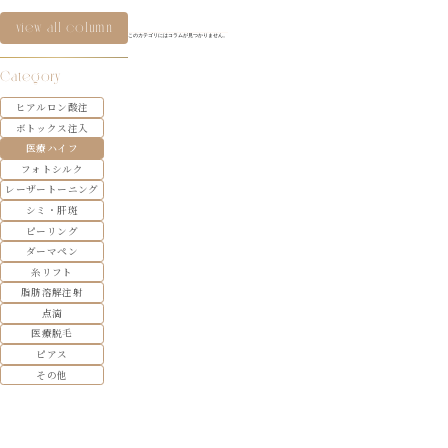
view all column
このカテゴリにはコラムが見つかりません。
Category
ヒアルロン酸注
ボトックス注入
医療ハイフ
フォトシルク
レーザートーニング
シミ・肝斑
ピーリング
ダーマペン
糸リフト
脂肪溶解注射
点滴
医療脱毛
ピアス
その他