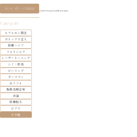
view all column
このカテゴリにはコラムが見つかりません。
Category
ヒアルロン酸注
ボトックス注入
医療ハイフ
フォトシルク
レーザートーニング
シミ・肝斑
ピーリング
ダーマペン
糸リフト
脂肪溶解注射
点滴
医療脱毛
ピアス
その他