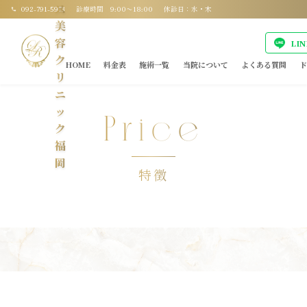
ス
092-791-5973
診療時間 9:00〜18:00
休診日：水・木
美
容
LI
ク
HOME
料金表
施術一覧
当院について
よくある質問
ド
リ
ニ
ッ
Price
ク
福
岡
特徴